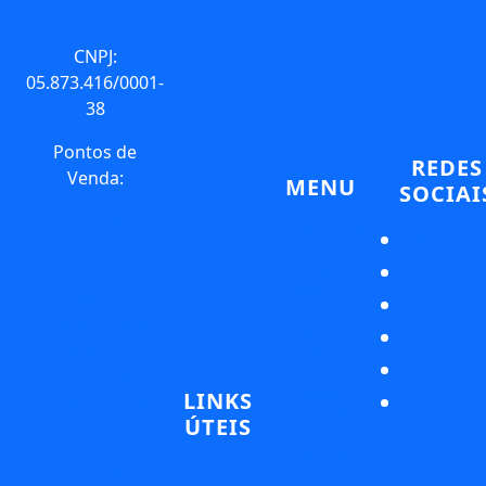
CNPJ:
05.873.416/0001-
38
Pontos de
REDES
Venda:
MENU
SOCIAI
Hotel Hilton
Quem Somos
Copacabana
Fale Conosco
Login Agentes
Av. Princesa
Cadastre sua
Isabel 10 –
Agência
Copacabana, Rio
Compre online
de Janeiro – RJ,
Blog
Produtos
22011-010
Ingressos
LINKS
Horário: 7h às
Conectados
ÚTEIS
22h
Tours
Regulares
Termos e
Hotel Hilton
Tours