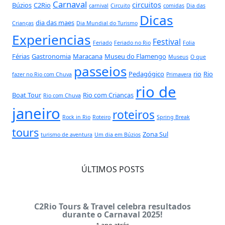
Carnaval
circuitos
Búzios
C2Rio
carnival
Circuito
comidas
Dia das
Dicas
dia das maes
Crianças
Dia Mundial do Turismo
Experiencias
Festival
Feriado
Feriado no Rio
Folia
Férias
Gastronomia
Maracana
Museu do Flamengo
Museus
O que
passeios
Pedagógico
rio
Rio
fazer no Rio com Chuva
Primavera
rio de
Boat Tour
Rio com Crianças
Rio com Chuva
janeiro
roteiros
Rock in Rio
Roteiro
Spring Break
tours
Zona Sul
turismo de aventura
Um dia em Búzios
ÚLTIMOS POSTS
C2Rio Tours & Travel celebra resultados
durante o Carnaval 2025!
1 ano atrás