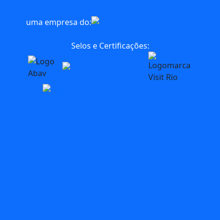
uma empresa do:
Selos e Certificações:
blog
Bares
AquaRio
aventura
acessibilidade
Arte
BioParque
Carnaval
circuitos
Búzios
C2Rio
carnival
Circuito
comidas
Dia das
Dicas
dia das maes
Crianças
Dia Mundial do Turismo
Experiencias
Festival
Feriado
Feriado no Rio
Folia
Férias
Gastronomia
Maracana
Museu do Flamengo
Museus
O que