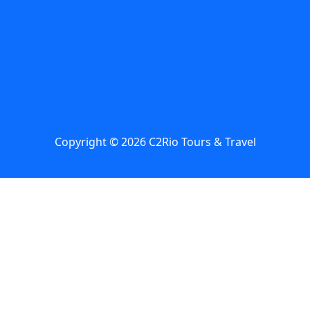
passeios
Pedagógico
rio
Rio
fazer no Rio com Chuva
Primavera
rio de
Boat Tour
Rio com Crianças
Rio com Chuva
janeiro
roteiros
Rock in Rio
Roteiro
Spring Break
tours
Zona Sul
turismo de aventura
Um dia em Búzios
Copyright © 2026 C2Rio Tours & Travel