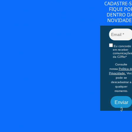
Condições
Privativos
Barra
CADASTRE-S
Aviso de
Transporte
FIQUE PO
Av. Embaixador
Privacidade
Exclusivo
DENTRO D
Abelardo Bueno
Cookies
Reservas em
NOVIDADE
Portal do Titular
1430 – Barra da
Restaurantes e
(LGPD)
Hotéis
Tijuca, Rio de
Relatório de
Guias
Janeiro – RJ,
Sustentabilidade
Especializados
22775-040
Eu concordo
Serviços
em receber
Horário: 8h às
Experiências
comunicaçõe
da C2Rio*
Personalizadas
17h
MICE
Consulte
FIT
nossa
Política d
Office
Privacidade.
Voc
Turismo
Praia de
pode se
Pedagógico
descadastrar a
Botafogo 501 –
Atividades
qualquer
momento.
Corporativas
Botafogo, Rio de
Agências
Janeiro – RJ,
Enviar
22250-040
:)
+55 (21) 3828-
0370