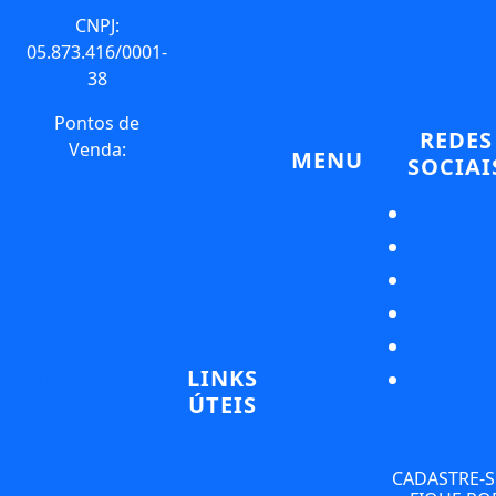
CNPJ:
05.873.416/0001-
38
Pontos de
REDES
Venda:
MENU
SOCIAI
Hotel Hilton
Quem Somos
Copacabana
Fale Conosco
Login Agentes
Av. Princesa
Cadastre sua
Isabel 10 –
Agência
Copacabana, Rio
Compre online
de Janeiro – RJ,
Blog
Produtos
22011-010
Ingressos
LINKS
Horário: 7h às
Conectados
ÚTEIS
22h
Tours
Regulares
Termos e
Hotel Hilton
Tours
Condições
Privativos
Barra
CADASTRE-S
Aviso de
Transporte