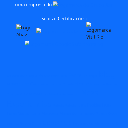
uma empresa do:
Selos e Certificações:
blog
Bares
AquaRio
aventura
acessibilidade
Arte
BioParque
Carnaval
circuitos
Búzios
C2Rio
carnival
Circuito
comidas
Dia das
Dicas
dia das maes
Crianças
Dia Mundial do Turismo
Experiencias
Festival
Feriado
Feriado no Rio
Folia
Férias
Gastronomia
Maracana
Museu do Flamengo
Museus
O que
passeios
Pedagógico
rio
Rio
fazer no Rio com Chuva
Primavera