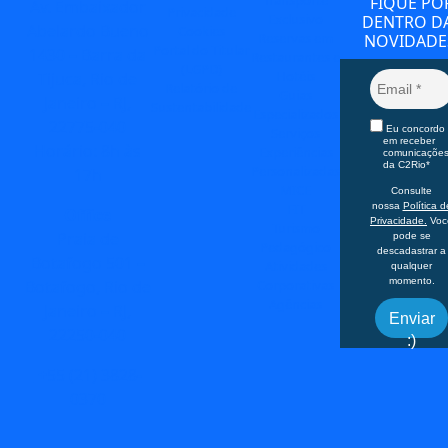
FIQUE PO
Av. Embaixador
Privacidade
Exclusivo
DENTRO D
Abelardo Bueno
Cookies
Reservas em
NOVIDADE
Portal do Titular
1430 – Barra da
Restaurantes e
(LGPD)
Hotéis
Tijuca, Rio de
Relatório de
Guias
Janeiro – RJ,
Sustentabilidade
Especializados
22775-040
Eu concordo
Serviços
em receber
Horário: 8h às
Experiências
comunicaçõe
da C2Rio*
Personalizadas
17h
MICE
Consulte
FIT
nossa
Política d
Office
Privacidade.
Voc
Turismo
Praia de
pode se
Pedagógico
descadastrar a
Botafogo 501 –
Atividades
qualquer
momento.
Corporativas
Botafogo, Rio de
Agências
Janeiro – RJ,
Enviar
22250-040
:)
+55 (21) 3828-
0370