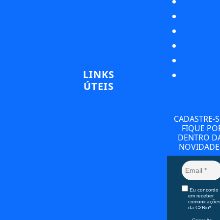
Copacabana
Fale Conosco
Login Agentes
Av. Princesa
Cadastre sua
Isabel 10 –
Agência
Copacabana, Rio
Compre online
de Janeiro – RJ,
Blog
Produtos
22011-010
Ingressos
LINKS
Horário: 7h às
Conectados
ÚTEIS
22h
Tours
Regulares
Termos e
Hotel Hilton
Tours
Condições
Privativos
Barra
CADASTRE-S
Aviso de
Transporte
FIQUE PO
Av. Embaixador
Privacidade
Exclusivo
DENTRO D
Abelardo Bueno
Cookies
Reservas em
NOVIDADE
Portal do Titular
1430 – Barra da
Restaurantes e
(LGPD)
Hotéis
Tijuca, Rio de
Relatório de
Guias
Janeiro – RJ,
Sustentabilidade
Especializados
22775-040
Eu concordo
Serviços
em receber
Horário: 8h às
Experiências
comunicaçõe
da C2Rio*
Personalizadas
17h
MICE