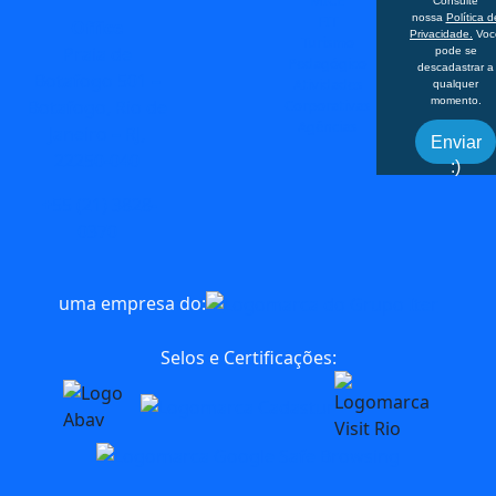
Consulte
FIT
nossa
Política d
Office
Privacidade.
Voc
Turismo
Praia de
pode se
Pedagógico
descadastrar a
Botafogo 501 –
Atividades
qualquer
momento.
Corporativas
Botafogo, Rio de
Agências
Janeiro – RJ,
Enviar
22250-040
:)
+55 (21) 3828-
0370
uma empresa do:
Selos e Certificações: