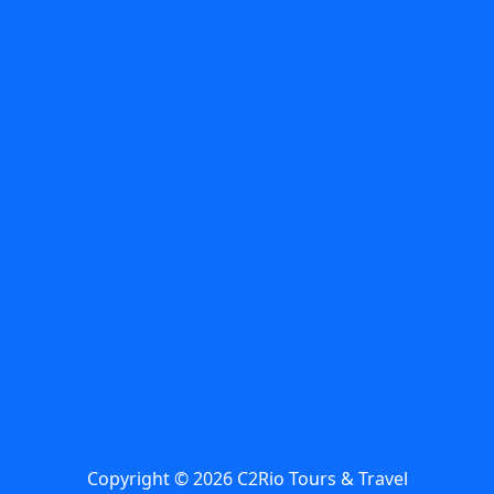
blog
Bares
AquaRio
aventura
acessibilidade
Arte
BioParque
Carnaval
circuitos
Búzios
C2Rio
carnival
Circuito
comidas
Dia das
Dicas
dia das maes
Crianças
Dia Mundial do Turismo
Experiencias
Festival
Feriado
Feriado no Rio
Folia
Férias
Gastronomia
Maracana
Museu do Flamengo
Museus
O que
passeios
Pedagógico
rio
Rio
fazer no Rio com Chuva
Primavera
rio de
Boat Tour
Rio com Crianças
Rio com Chuva
janeiro
roteiros
Rock in Rio
Roteiro
Spring Break
tours
Zona Sul
turismo de aventura
Um dia em Búzios
Copyright © 2026 C2Rio Tours & Travel