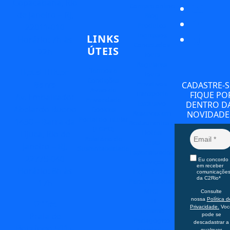
Copacabana, Rio
Compre online
de Janeiro – RJ,
Blog
Produtos
22011-010
Ingressos
LINKS
Horário: 7h às
Conectados
ÚTEIS
22h
Tours
Regulares
Termos e
Hotel Hilton
Tours
Condições
Privativos
Barra
CADASTRE-S
Aviso de
Transporte
FIQUE PO
Av. Embaixador
Privacidade
Exclusivo
DENTRO D
Abelardo Bueno
Cookies
Reservas em
NOVIDADE
Portal do Titular
1430 – Barra da
Restaurantes e
(LGPD)
Hotéis
Tijuca, Rio de
Relatório de
Guias
Janeiro – RJ,
Sustentabilidade
Especializados
22775-040
Eu concordo
Serviços
em receber
Horário: 8h às
Experiências
comunicaçõe
da C2Rio*
Personalizadas
17h
MICE
Consulte
FIT
nossa
Política d
Office
Privacidade.
Voc
Turismo
Praia de
pode se
Pedagógico
descadastrar a
Botafogo 501 –
Atividades
qualquer