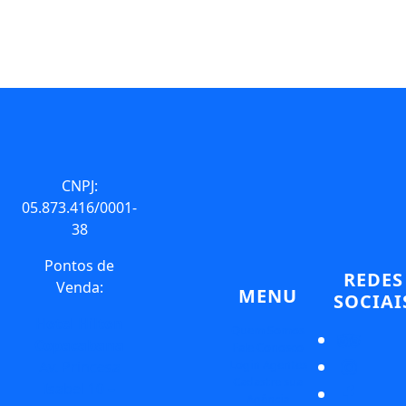
CNPJ:
05.873.416/0001-
38
Pontos de
REDES
Venda:
MENU
SOCIAI
Hotel Hilton
Quem Somos
Copacabana
Fale Conosco
Login Agentes
Av. Princesa
Cadastre sua
Isabel 10 –
Agência