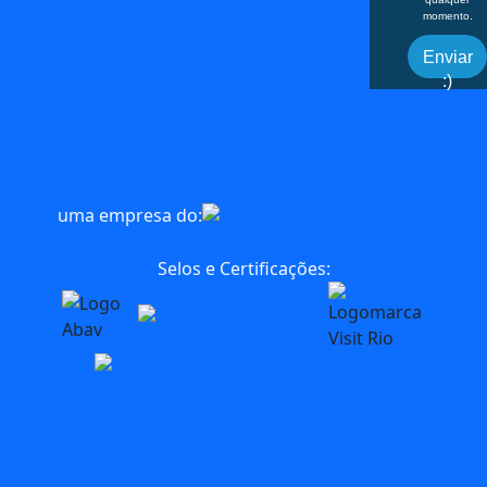
momento.
Corporativas
Botafogo, Rio de
Agências
Janeiro – RJ,
Enviar
22250-040
:)
+55 (21) 3828-
0370
uma empresa do:
Selos e Certificações:
blog
Bares
AquaRio
aventura