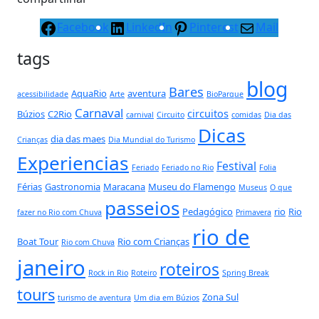
Facebook
LinkedIn
Pinterest
Mail
tags
blog
Bares
AquaRio
aventura
acessibilidade
Arte
BioParque
Carnaval
circuitos
Búzios
C2Rio
carnival
Circuito
comidas
Dia das
Dicas
dia das maes
Crianças
Dia Mundial do Turismo
Experiencias
Festival
Feriado
Feriado no Rio
Folia
Férias
Gastronomia
Maracana
Museu do Flamengo
Museus
O que
passeios
Pedagógico
rio
Rio
fazer no Rio com Chuva
Primavera
rio de
Boat Tour
Rio com Crianças
Rio com Chuva
janeiro
roteiros
Rock in Rio
Roteiro
Spring Break
tours
Zona Sul
turismo de aventura
Um dia em Búzios