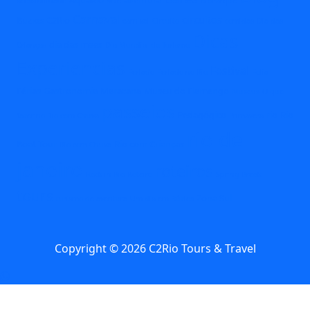
acessibilidade
Arte
BioParque
Carnaval
circuitos
Búzios
C2Rio
carnival
Circuito
comidas
Dia das
Dicas
dia das maes
Crianças
Dia Mundial do Turismo
Experiencias
Festival
Feriado
Feriado no Rio
Folia
Férias
Gastronomia
Maracana
Museu do Flamengo
Museus
O que
passeios
Pedagógico
rio
Rio
fazer no Rio com Chuva
Primavera
rio de
Boat Tour
Rio com Crianças
Rio com Chuva
janeiro
roteiros
Rock in Rio
Roteiro
Spring Break
tours
Zona Sul
turismo de aventura
Um dia em Búzios
Copyright © 2026 C2Rio Tours & Travel