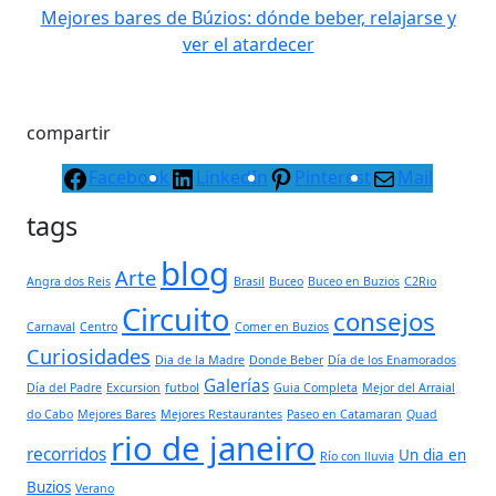
Mejores bares de Búzios: dónde beber, relajarse y
ver el atardecer
compartir
Facebook
LinkedIn
Pinterest
Mail
tags
blog
Arte
Angra dos Reis
Brasil
Buceo
Buceo en Buzios
C2Rio
Circuito
consejos
Carnaval
Centro
Comer en Buzios
Curiosidades
Dia de la Madre
Donde Beber
Día de los Enamorados
Galerías
Día del Padre
Excursion
futbol
Guia Completa
Mejor del Arraial
do Cabo
Mejores Bares
Mejores Restaurantes
Paseo en Catamaran
Quad
rio de janeiro
recorridos
Un dia en
Río con lluvia
Buzios
Verano