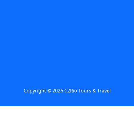
blog
Arte
Angra dos Reis
Brasil
Buceo
Buceo en Buzios
C2Rio
Circuito
consejos
Carnaval
Centro
Comer en Buzios
Curiosidades
Dia de la Madre
Donde Beber
Día de los Enamorados
Galerías
Día del Padre
Excursion
futbol
Guia Completa
Mejor del Arraial
do Cabo
Mejores Bares
Mejores Restaurantes
Paseo en Catamaran
Quad
rio de janeiro
recorridos
Un dia en
Río con lluvia
Buzios
Verano
Copyright © 2026 C2Rio Tours & Travel