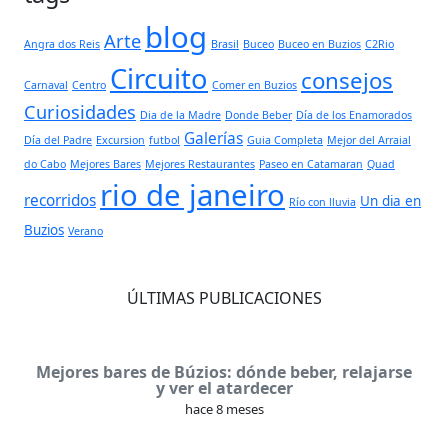
blog
Arte
Angra dos Reis
Brasil
Buceo
Buceo en Buzios
C2Rio
Circuito
consejos
Carnaval
Centro
Comer en Buzios
Curiosidades
Dia de la Madre
Donde Beber
Día de los Enamorados
Galerías
Día del Padre
Excursion
futbol
Guia Completa
Mejor del Arraial
do Cabo
Mejores Bares
Mejores Restaurantes
Paseo en Catamaran
Quad
rio de janeiro
recorridos
Un dia en
Río con lluvia
Buzios
Verano
ÚLTIMAS PUBLICACIONES
Mejores bares de Búzios: dónde beber, relajarse
y ver el atardecer
hace 8 meses