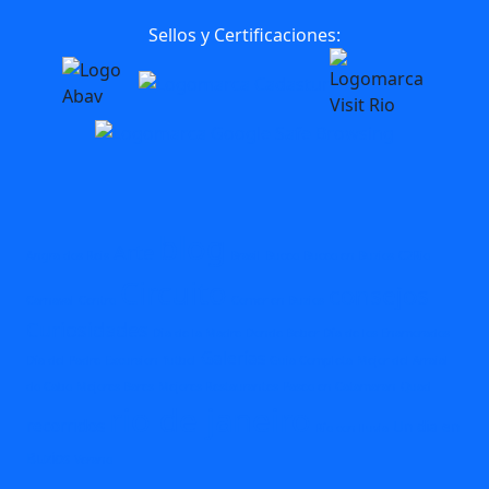
Sellos y Certificaciones:
blog
Arte
Angra dos Reis
Brasil
Buceo
Buceo en Buzios
C2Rio
Circuito
consejos
Carnaval
Centro
Comer en Buzios
Curiosidades
Dia de la Madre
Donde Beber
Día de los Enamorados
Galerías
Día del Padre
Excursion
futbol
Guia Completa
Mejor del Arraial
do Cabo
Mejores Bares
Mejores Restaurantes
Paseo en Catamaran
Quad
rio de janeiro
recorridos
Un dia en
Río con lluvia
Buzios
Verano